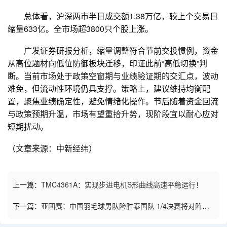
总体看，沪深两市半日成交额1.38万亿，较上个交易日
缩量633亿。全市场超3800只个股上涨。
广发证券
研报分析，缩量调整符合节前交投惯例，资金
从高位题材向低位防御板块迁移，印证此前“高低切换”判
断。当前市场处于政策空窗期与业绩验证期的交汇点，波动
难免，但流动性环境仍具支撑。策略上，建议维持均衡配
置，聚焦业绩确定性，避免情绪化操作。节后随着资金回流
与政策预期升温，市场有望重拾升势，现阶段宜以耐心应对
短期扰动。
（文章来源：中新经纬）
上一篇：
TMC4361A：实现步进电机S形曲线高速平稳运行！
下一篇：
亚团赛：中国羽毛球男队险胜泰国队 1/4决赛将对阵中