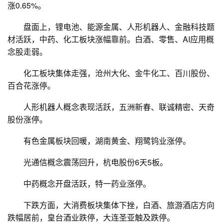
涨0.65%。
盘面上，
锂电池
、
能源金属
、人形
机器人
、金融科技题
材活跃，
中药
、化工板块涨幅靠前。
白酒
、零售、
AI应用
概
念股走弱。
化工板块集体走强，
沧州大化
、
金牛化工
、
百川股份
、
百合花
涨停。
人形
机器人
概念表现活跃，
五洲新春
、
联诚精密
、
天奇
股份
涨停。
有色金属
板块回暖，
湖南黄金
、
翔鹭钨业
涨停。
光通信概念震荡回升，
杭电股份
6天5板。
中药概念
开盘活跃，
特一药业
涨停。
下跌方面，大消费板块集体下挫，
白酒
、
旅游酒店
方向
跌幅居前，
皇台酒业
跌停，
大连圣亚
触及跌停。