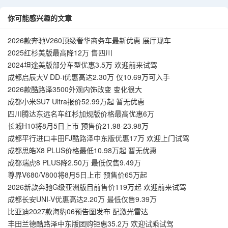
国台北队
你可能感兴趣的文章
2026款奔驰V260顶级奢华商务车最新优惠 展厅现车
2025红杉美版最高降12万 售四川
2024坦途美版部分车型优惠3.5万 欢迎前来试驾
成都启辰大V DD-i优惠高达2.30万 仅10.69万可入手
2026款酷路泽3500外观内饰改变 变化很大
成都小米SU7 Ultra报价52.99万起 暂无优惠
四川腾达东远名车红杉加规版价格最高优惠6万
长城H10将8月5日上市 预售价21.98-23.98万
成都平行进口丰田FJ酷路泽中东版优惠17万 欢迎上门试驾
成都思皓X8 PLUS价格最低10.98万起 暂无优惠
成都瑞虎8 PLUS降2.50万 最低仅售9.49万
尊界V680/V800将8月5日上市 预售价65万起
2026新款奔驰G级亚洲版目前售价119万起 欢迎前来试驾
成都长安UNI-V优惠高达2.20万 最低仅售9.39万
比亚迪2027款海豹06预告图发布 配激光雷达
丰田兰德酷路泽中东版团购钜惠35.2万 欢迎试乘试驾