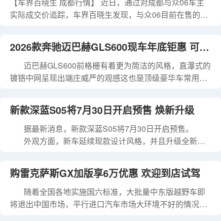
全包价 报价明细 福特F-150墨版 2023款 3.5T 白金
【车界百晓生 成都行情】 近日，通过对成都与众06车主
手
实际成交价追踪，车界百晓生发现，与众06目前在售的2
款车型最高优惠达1.50万元，实际成交价格为13.49-14.49
万元，详见下表： 与众06 指导价 优惠金额 成交价格 获取
2026款奔驰迈巴赫GLS600现车年底钜惠 可分
底价 2026款 Pure 14.99万 1.50万 13.49万 询底价 2026款
Pure SE 15.99万
迈巴赫GLS600前格栅有着更为简洁的风格，直瀑式的
期
镀铬中网呈现出端庄威严的观感这也是顶级豪华车常用的
设计手法。下方格栅采用密集的镀铬中网自成一派，部分
设计元素来源于之前发布的迈巴赫至臻豪华概念车。
新款深蓝S05将7月30日开启预售 焕新升级
奔驰迈巴赫GLS600细节方面：圆润饱满的车身配上
23寸多条辐式轮圈，使车身侧面尽显其雍容华贵的气质。
据最新消息，新款深蓝S05将7月30日开启预售。
D柱上迈巴赫专属Logo，彰显其身份，也极具档次感。车
外观方面，新车延续现款设计风格，并且升级全新灯
身尺寸方面，GLS 600 4MATIC长宽高为5205/2030/183
组，并升级小蓝灯。车顶还配备了激光雷达，另外车侧换
装半隐藏式门把手。车身尺寸方面，参考现款长宽高分别
购雷克萨斯GX加版享6万优惠 欢迎到店试驾
为4620*1900*1600mm，轴距2880mm。 内饰方面，
新车升级15.6英寸中控屏，除此还提供氛围灯、HUD等。
随着全国各地实施国六标准，大批量中东版越野车即
新车还升级了AI语音交互
将退出中国市场，平行进口汽车市场大环境不好的情况
下，之前一直处在不温不火的状态下的它雷克萨斯GX460