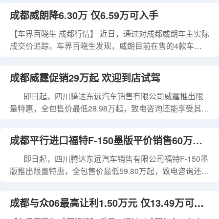
下表： 理想L8 指导价 优惠金额 成交价格 获取底价 2026
成都威朗降6.30万 仅6.59万可入手
款 Ultra 36.98万 到店面议 36.98万 询底价 2026款 Livis
42.98万 到店面议 42.98万 询底
【车界百晓生 成都行情】 近日，通过对成都威朗车主实际
成交价追踪，车界百晓生发现，威朗目前在售的4款车型
最高优惠达6.30万元，实际成交价格为6.59-9.59万元，详
见下表： 威朗 指导价 优惠金额 成交价格 获取底价 2023
成都威霆促销29万起 欢迎到店试驾
款 Pro 乐逸版 12.89万 6.30万 6.59万 询底价 2023款 Pro
乐享版 13.99万
即日起，四川腾达东远汽车销售有限公司威霆推出限
量特惠，全包售价最低28.98万起，致电咨询还能享受其他
优惠政策及增值服务，喜欢这款车的朋友们可进一步了
解，具体价格详见下表： 威霆 本店最新价格变化报价及优
成都平行进口福特F-150墨版平价销售60万起
惠(售四川) 车型 指导价 优惠金额 本店全包价 报价明细 威
霆 2024款 2.0T 精英版 7座 33.68万 面议
即日起，四川腾达东远汽车销售有限公司福特F-150墨
欢迎前来试驾
版推出限量特惠，全包售价最低59.80万起，致电咨询还能
享受其他优惠政策及增值服务，喜欢这款车的朋友们可进
一步了解，具体价格详见下表： 福特F-150墨版 本店最新
成都与众06最高让利1.50万元 仅13.49万可入
价格变化报价及优惠(售四川) 车型 指导价 优惠金额 本店