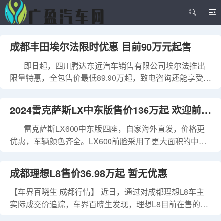
成都丰田埃尔法限时优惠 目前90万元起售
即日起，四川腾达东远汽车销售有限公司埃尔法推出
限量特惠，全包售价最低89.90万起，致电咨询还能享受其
他优惠政策及增值服务，喜欢这款车的朋友们可进一步了
解，具体价格详见下表： 埃尔法 本店最新价格变化报价及
2024雷克萨斯LX中东版售价136万起 欢迎前来
优惠(售四川) 车型 指导价 优惠金额 本店全包价 报价明细
埃尔法 2025款 双擎 2.5L 尊贵黄金版 91.90万
雷克萨斯LX600中东版四座，自家海外直发，价格更
试驾
优惠，车辆颜色齐全。LX600前脸采用了更大面积的中
网，大尺寸SUV的磅礴气势呼之欲出。大灯尺寸有所增
加，内部是非常犀利的L型日行灯和LED灯柱。 2026
成都理想L8售价36.98万起 暂无优惠
款雷克萨斯LX600座椅布局方面，传统的7座版本车型将会
继续提供，第二排乘客依旧可以获得大尺寸屏幕的后排娱
【车界百晓生 成都行情】 近日，通过对成都理想L8车主
乐系统。另外，新车还提供多种颜色的内饰真皮以及木纹
实际成交价追踪，车界百晓生发现，理想L8目前在售的2
饰板可供选择。 &n
款车型暂无优惠，实际成交价格为36.98-42.98万元，详见