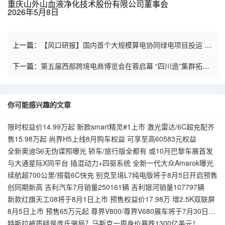
重庆山外山血液净化技术股份有限公司董事会
2026年5月8日
上一篇：
【风口研报】国内首个大规模算电协同绿电项目投运 绿
电板块有望迎增长新纪元
下一篇：
第五届西部跨境电商博览会在蓉启幕 “四川造”集群拓出
海新空间
你可能感兴趣的文章
限时权益价14.99万起 新款smart精灵#1上市 激光雷达/6C超充配齐
售15.98万起 尚界H5上线8月购车权益 可享至高60583元权益
全新奥迪S6无伪谍照曝光 轿车/旅行版全都有 或10月巴黎车展首发
与大通星际X同平台 插混动力+四驱系统 全新一代大众Amarok曝光
续航超700公里/搭载6C快充 别克至境L7纯电版将于8月5日开启预售
创同期新高 吉利汽车7月销量250161辆 吉利银河销量107797辆
新款红旗天工08将于8月1日上市 预售权益价17.98万 增2.5K双联屏
8月5日上市 预售65万元起 尊界V800/尊界V680展车将于7月30日到
店
特斯拉被质疑是庞氏骗局？马斯克一周身价暴跌1300亿美元！