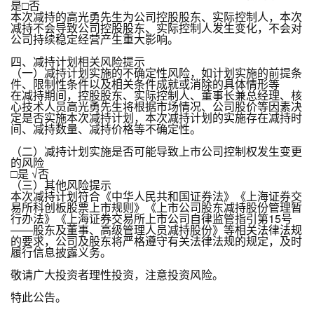
是□否
本次减持的高光勇先生为公司控股股东、实际控制人，本次
减持不会导致公司控股股东、实际控制人发生变化，不会对
公司持续稳定经营产生重大影响。
四、减持计划相关风险提示
（一）减持计划实施的不确定性风险，如计划实施的前提条
件、限制性条件以及相关条件成就或消除的具体情形等
在减持期间，控股股东、实际控制人、董事长兼总经理、核
心技术人员高光勇先生将根据市场情况、公司股价等因素决
定是否实施本次减持计划，本次减持计划的实施存在减持时
间、减持数量、减持价格等不确定性。
（二）减持计划实施是否可能导致上市公司控制权发生变更
的风险
□是 √否
（三）其他风险提示
本次减持计划符合《中华人民共和国证券法》《上海证券交
易所科创板股票上市规则》《上市公司股东减持股份管理暂
行办法》《上海证券交易所上市公司自律监管指引第15号
——股东及董事、高级管理人员减持股份》等相关法律法规
的要求，公司及股东将严格遵守有关法律法规的规定，及时
履行信息披露义务。
敬请广大投资者理性投资，注意投资风险。
特此公告。