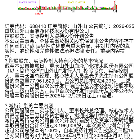
证券代码：688410 证券简称：山外山 公告编号：2026-025
重庆山外山血液净化技术股份有限公司
控股股东、实际控制人减持股份计划公告
本公司董事会、全体董事及相关股东保证本公告内容不存在
任何虚假记载 误导性陈述或者重大遗漏，并对其内容的真
实性、准确性和完整性依法承担法律 责任。重要内容提
示：
? 控股股东、实际控制人持有股份的基本情况
截至本公告披露日，重庆山外山血液净化技术股份有限公司
（以下简称“公司”“山外山”“发行人”）控股股东、实际控制
人、董事长兼总经理、核心技术人员高光勇先生持有公司股
份的总数量77,961,620股，占公司总股本的24.39%，上述
股份来源于公司首次公开发行前股份及资本公积转增股本取
得和二级市场买入，其中首次公开发行前股份及资本公积转
增股本取得股份已于2025年12月26日起上市流通。
? 减持计划的主要内容
公司控股股东、实际控制人、董事长兼总经理、核心技术人
员高光勇先生因自身资金需求，拟通过集中竞价交易的方式
减持其所持有的公司首次公开发行前股份及资本公积转增股
本取得股份合计不超过3,196,006股，本次减持比例合计不
超过公司总股本的1.00%，自本减持计划公告披露之日起15
个交易日后的3个月内（2026年6月1日至2026年8月31日）