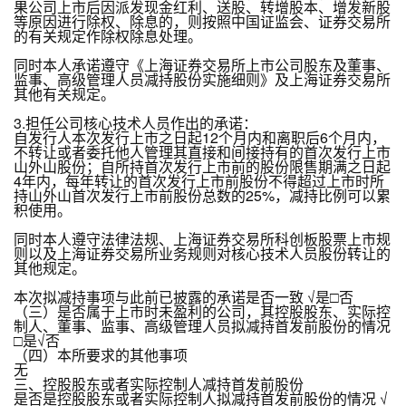
果公司上市后因派发现金红利、送股、转增股本、增发新股
等原因进行除权、除息的，则按照中国证监会、证券交易所
的有关规定作除权除息处理。
同时本人承诺遵守《上海证券交易所上市公司股东及董事、
监事、高级管理人员减持股份实施细则》及上海证券交易所
其他有关规定。
3.担任公司核心技术人员作出的承诺：
自发行人本次发行上市之日起12个月内和离职后6个月内，
不转让或者委托他人管理其直接和间接持有的首次发行上市
山外山股份；自所持首次发行上市前的股份限售期满之日起
4年内，每年转让的首次发行上市前股份不得超过上市时所
持山外山首次发行上市前股份总数的25%，减持比例可以累
积使用。
同时本人遵守法律法规、上海证券交易所科创板股票上市规
则以及上海证券交易所业务规则对核心技术人员股份转让的
其他规定。
本次拟减持事项与此前已披露的承诺是否一致 √是□否
（三）是否属于上市时未盈利的公司，其控股股东、实际控
制人、董事、监事、高级管理人员拟减持首发前股份的情况
□是√否
（四）本所要求的其他事项
无
三、控股股东或者实际控制人减持首发前股份
是否是控股股东或者实际控制人拟减持首发前股份的情况 √