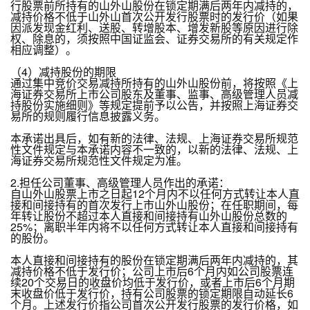
行股票前所持有的山外山股份在锁定期满后两年内减持的，
减持价格不低于山外山首次公开发行股票时的发行价（如果
因派发现金红利、送股、转增股本、增发新股等原因进行除
权、除息的，须按照中国证监会、证券交易所的有关规定作
相应调整）。
（4）减持股份的期限
通过集中竞价交易减持所持有的山外山股份前，将按照《上
海证券交易所上市公司股东及董事、监事、高级管理人员减
持股份实施细则》等规定提前予以公告，并按照上海证券交
易所的规则履行信息披露义务。
本承诺出具后，如有新的法律、法规、上海证券交易所规范
性文件规定与本承诺内容不一致的，以新的法律、法规、上
海证券交易所规范性文件规定为准。
2.担任公司董事、高级管理人员作出的承诺：
自山外山股票上市之日起12个月内不以任何方式转让本人直
接和间接持有的首次发行上市山外山股份；在任职期间，每
年转让股份不超过本人直接和间接持有山外山股份总数的
25%；离职半年内将不以任何方式转让本人直接和间接持有
的股份。
本人直接和间接持有的股份在锁定期满后两年内减持的，其
减持价格不低于发行价；公司上市后6个月内如公司股票连
续20个交易日的收盘价均低于发行价，或者上市后6个月期
末收盘价低于发行价，持有公司股票的锁定期限自动延长6
个月。上述发行价指公司首次公开发行股票的发行价格，如