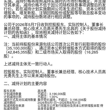
实施。减持价格将按照减持实施时的市场价格确定，并且遵
守其承诺，减持价格不低于因公司除权除息事项调整后的发
行价。若在减持计划实施期间公司发生送红股、资本公积转
增股本、增发新股、注销回购股份或配股等导致总股本变动
的事项的，减持股份数将进行相应调整。
公司于2026年5月7日收到控股股东、实际控制人、董事长
兼总经理、核心技术人员高光勇先生出具的《关于股份减持
计划的告知函》，现将相关减持计划公告如下：
一、减持主体的基本情况
注：当前持股股份来源包括公司首次公开发行前取得的股份
（35,100,000股）、通过资本公积转增股本方式取得的股份
（42,845,355股）和二级市场买入取得的股份（16,265
股）。
上述减持主体无一致行动人。
控股股东、实际控制人、董事长兼总经理、核心技术人员高
光勇先生上市以来未减持股份。
二、减持计划的主要内容
股东名称
高光勇
计划减持数量
不超过：3,196,006股
计划减持比例
不超过：1.00%
减持方式及对应减持数量
集中竞价减持，不超过：3,196,006股
减持期间
2026年6月1日～2026年8月31日
拟减持股份来源
公司首次公开发行前股份及资本公积转增股本取 得
拟减持原因
自身资金需求