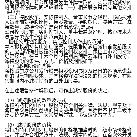
预披露期间，若公司股票发生停牌情形的，实际开始减持的
时间根据停牌时间相应顺延（一）相关股东是否有其他安排
□是√否
（二）控股股东、实际控制人、董事长兼总经理、核心技术
人员此前对持股比例、持股数量、持股期限、减持方式、减
持数量、减持价格等是否作出承诺√是□否
公司控股股东、实际控制人、董事长兼总经理、核心技术人
员高光勇先生作出的承诺如下：
1.担任公司控股股东、实际控制人作出的承诺：
本人拟长期持有山外山股票，在限售期满后减持首发前股份
的，应当明确并披露公司的控制权安排，保证上市公司持续
稳定经营。在三十六个月限售期届满后若减持山外山股份，
减持股份的条件、方式、价格及期限如下：
（1）减持股份的条件
将按照首次公开发行股票招股说明书以及出具的各项承诺载
明的限售期限要求，并严格遵守法律法规的相关规定，在限
售期限内不减持持有的山外山股票。
在上述限售条件解除后，可作出减持股份的决定。
（2）减持股份的数量及方式
减持所持有的山外山股份应符合相关法律、法规、规章及上
海证券交易所科创板的相关减持规定，包括但不限于二级市
场竞价交易方式、大宗交易方式、协议转让方式等。
（3）减持股份的价格
减持所持有的山外山股份的价格根据当时的二级市场价格确
定，并应符合相关法律、法规、规章的规定。在首次公开发