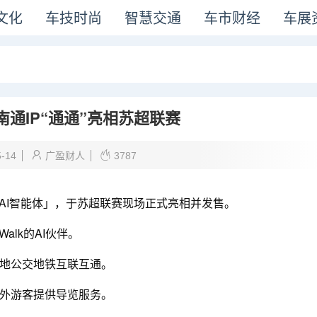
文化
车技时尚
智慧交通
车市财经
车展
｜南通IP“通通”亮相苏超联赛
5-14
广盈财人
3787
AI智能体」，于苏超联赛现场正式亮相并发售。
alk的AI伙伴。
地公交地铁互联互通。
外游客提供导览服务。