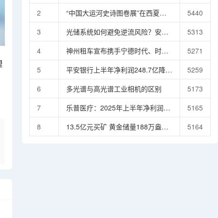
2
“中国大运河史诗图卷展”在西夏陵
5440
博物馆开幕 两大世界文化遗产开启
3
光储系统如何避免逆流风险？安科
5313
跨时空对话,“中国大运河史诗图卷
瑞ADL200N/ADL400N无线监测方
展”在西夏陵博物馆开幕 两大世界
4
神州租车宣布携手宁德时代、时代
5271
案详解
文化遗产开启跨时空对话
电服、招银金租，围绕新能源汽车
理
5
平安银行上半年净利润248.7亿降
5259
换电业务展开合作
3.9%，营收降10%
6
多光谱与高光谱工业相机的区别
5173
7
乐普医疗：2025年上半年净利润
5165
6.91亿元 拟10派1.6275元
8
13.5亿元买矿 黄金储量188万盎
5164
司？盛屯矿业回应：不是“捡漏”