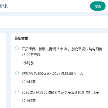
资讯
搜索
最新文章

开拓情侣、新婚夫妻“两人市场”，别克至境L7纯电预售
16.99万元起
8小时前

成都银河V900优惠4.00万 仅25.98万可入手
10小时前

2026款奔驰V260顶级奢华商务车最新优惠 展厅现车
10小时前