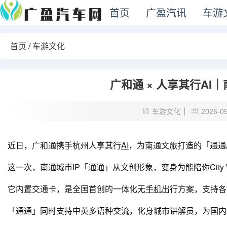
首页
广盈汽讯
车游
首页
/
车游文化
广和通 × 人享其行AI
车游文化
2026-0
近日，广和通携手杭州人享其行
AI
，为南通文旅打造的「通通
这一次，南通城市IP「通通」从文创形象，变身为能陪你City W
它内置交通卡，是
全国首创的一体化无
手机
出行方案
，支持各
「通通」同时
支持中英多语种交流
，化身城市讲解员，为国内