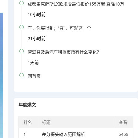

成都雷克萨斯LX欧规版最低报价155万起 直降10万
10小时前

车，你买得到；“尊”，可就这一个
21小时前

智驾普及后汽车租赁市场有什么变化？
1天前

回首页
年度爆文
排名
标题
查看
1
差分探头输入范围解析
5459