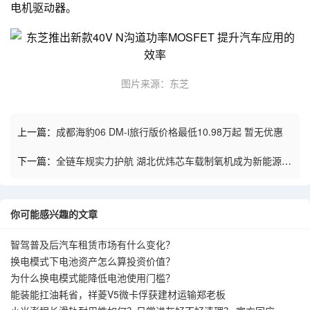
电机驱动器。
图片来源：东芝
上一篇：
成都海豹06 DM-i旅行版价格最低10.98万起 暂无优惠
下一篇：
全链车规实力护航 湖北优炜芯车载制氧机成为新能源车
企定点优选 打造医疗级健康座舱标杆
你可能感兴趣的文章
智驾普及后汽车租赁市场有什么变化？
换电模式下电池资产怎么算投资价值？
为什么换电模式能降低电池使用门槛？
能装能扛油耗省，祥菱V5微卡俘获建材运输郑老板